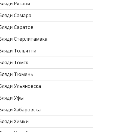
Бляди Рязани
Бляди Самара
Бляди Саратов
Бляди Стерлитамака
Бляди Тольятти
Бляди Томск
Бляди Тюмень
Бляди Ульяновска
Бляди Уфы
Бляди Хабаровска
Бляди Химки