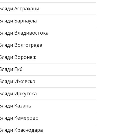
Бляди Астрахани
Бляди Барнаула
Бляди Владивостока
Бляди Волгограда
Бляди Воронеж
Бляди Екб
Бляди Ижевска
Бляди Иркутска
Бляди Казань
Бляди Кемерово
Бляди Краснодара