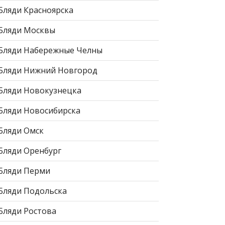
Бляди Красноярска
Бляди Москвы
Бляди Набережные Челны
Бляди Нижний Новгород
Бляди Новокузнецка
Бляди Новосибирска
Бляди Омск
Бляди Оренбург
Бляди Перми
Бляди Подольска
Бляди Ростова